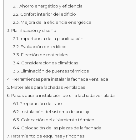
2.1.
Ahorro energético y eficiencia
2.2.
Confort interior del edificio
2.3.
Mejora de la eficiencia energética
3.
Planificación y diseño
3.1.
Importancia de la planificación
3.2.
Evaluación del edificio
3.3.
Elección de materiales
3.4.
Consideraciones climáticas
3.5.
Eliminación de puentes térmicos
4.
Herramientas para instalar la fachada ventilada
5.
Materiales para fachadas ventiladas
6.
Pasos para la instalación de una fachada ventilada
6.1.
Preparación del sitio
6.2.
Instalación del sistema de anclaje
6.3.
Colocación del aislamiento térmico
6.4.
Colocación de las piezas de la fachada
7.
Tratamiento de esquinas y rincones