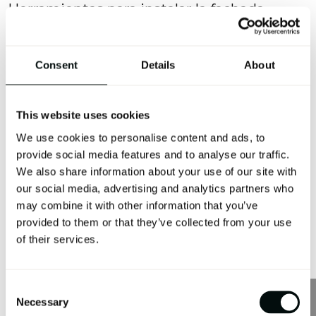
Herramientas para instalar la fachada
ventilada
Taladros y brocas específicas para estructuras de
Consent
Details
About
soporte:
la elección correcta de taladro y broca es
fundamental para asegurar una instalación sólida de los
sistemas de anclaje. Esto implica seleccionar el tamaño y
This website uses cookies
tipo adecuado para diferentes materiales, ya sean
We use cookies to personalise content and ads, to
mampostería, hormigón o estructuras metálicas.
provide social media features and to analyse our traffic.
Nivel láser para asegurar alineaciones precisas:
un
We also share information about your use of our site with
nivel láser es indispensable para garantizar la horizontalidad
our social media, advertising and analytics partners who
y verticalidad durante la instalación de los sistemas de
may combine it with other information that you’ve
anclaje y los paneles de la fachada. La precisión en este
provided to them or that they’ve collected from your use
of their services.
paso es crucial para evitar problemas estéticos y
estructurales a largo plazo.
Sierra circular para cortar paneles a medida:
adaptar
Consent
los paneles a las dimensiones específicas del proyecto es
Necessary
Selection
un aspecto común en la instalación de fachadas ventiladas.