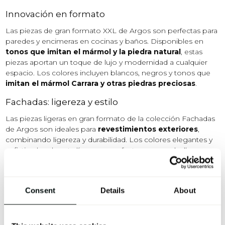
Innovación en formato
Las piezas de gran formato XXL de Argos son perfectas para
paredes y encimeras en cocinas y baños. Disponibles en
tonos que imitan el mármol y la piedra natural
, estas
piezas aportan un toque de lujo y modernidad a cualquier
espacio. Los colores incluyen blancos, negros y tonos que
imitan el mármol Carrara y otras piedras preciosas
.
Fachadas: ligereza y estilo
Las piezas ligeras en gran formato de la colección Fachadas
de Argos son ideales para
revestimientos exteriores
,
combinando ligereza y durabilidad. Los colores elegantes y
sofisticados de esta línea son perfectos para embellecer
cualquier fachada moderna.
Los tonos disponibles abarcan
desde el blanco hasta el
negro, incluyendo varios tonos de gris y beige
.
Consent
Details
About