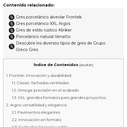
Contenido relacionado:
Gres porcelánico alveolar Frontek

Gres porcelánico XXL Argos

Gres de estilo rústico Klinker

Porcelánico natural Venatto

Descubre los diversos tipos de gres de Grupo

Greco Gres
Índice de Contenidos
[
ocultar
]
1.
Frontek: innovación y durabilidad
1.1.
Classic: fachadas ventiladas
1.2.
Omega: precisión en el acabado
1.3.
XXL: grandes formatos para grandes proyectos
2.
Argos: versatilidad y elegancia
2.1.
Pavimentos elegantes
2.2.
Innovación en formato
2.3.
Fachadas: ligereza y estilo