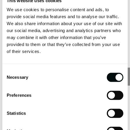
This website uses cookies
We use cookies to personalise content and ads, to
provide social media features and to analyse our traffic.
We also share information about your use of our site with
our social media, advertising and analytics partners who
Venatto: textura y naturalidad
may combine it with other information that you’ve
provided to them or that they’ve collected from your use
Texture: seguridad y estética
of their services.
La colección Venatto Texture ofrece superficies
microtexturadas antideslizantes, ideales para espacios
interiores y exteriores que requieren mayor seguridad. Los
Consent
tonos naturales y discretos de esta línea aportan una estética
Necessary
Selection
suave y agradable. Los colores incluyen
tonos tierra y
grises
que se integran fácilmente en cualquier diseño.
Preferences
Arttek Wood: calidez natural
Los modelos de la serie Arttek Wood imitan a la perfección
la apariencia de la madera, creando ambientes cálidos y
Statistics
acogedores en interiores residenciales. Disponible en una
variedad de tonos, esta colección es perfecta para quienes