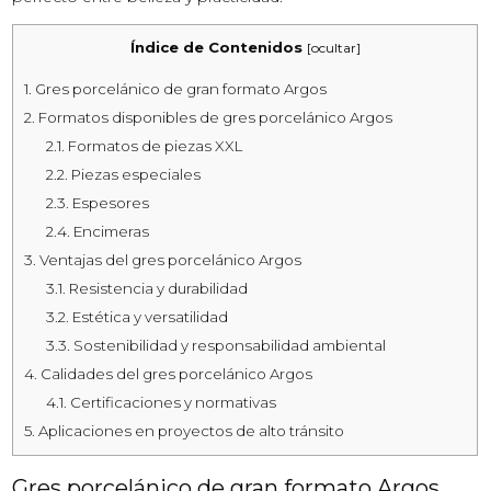
Índice de Contenidos
[
ocultar
]
1.
Gres porcelánico de gran formato Argos
2.
Formatos disponibles de gres porcelánico Argos
2.1.
Formatos de piezas XXL
2.2.
Piezas especiales
2.3.
Espesores
2.4.
Encimeras
3.
Ventajas del gres porcelánico Argos
3.1.
Resistencia y durabilidad
3.2.
Estética y versatilidad
3.3.
Sostenibilidad y responsabilidad ambiental
4.
Calidades del gres porcelánico Argos
4.1.
Certificaciones y normativas
5.
Aplicaciones en proyectos de alto tránsito
Gres porcelánico de gran formato Argos