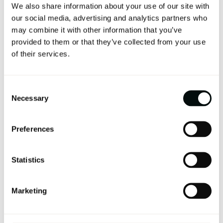
We also share information about your use of our site with
versatilidad y resistencia. Este material no solo ofrece
una estética moderna y elegante, sino también una
our social media, advertising and analytics partners who
durabilidad excepcional, lo que lo convierte en una
may combine it with other information that you’ve
opción ideal tanto para interiores como para exteriores.
provided to them or that they’ve collected from your use
LEER MÁS
of their services.
Consent
Necessary
Selection
Preferences
Statistics
QUÉ ES EL GRES PORCELÁNICO: SU PROCESO DE
FABRICACIÓN, TIPOS, VENTAJAS, APLICACIONES,
Marketing
MANTENIMIENTO Y MUCHO MÁS
El gres porcelánico es uno de los materiales de