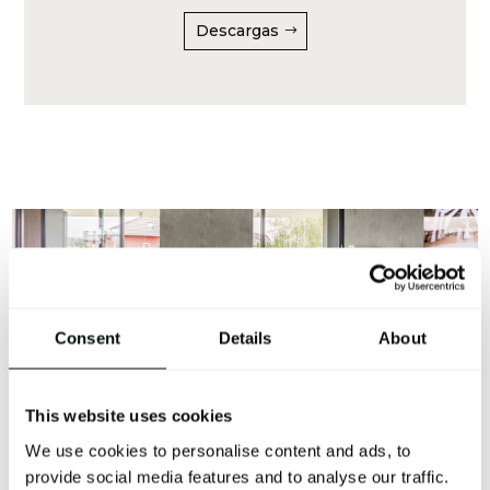
Descargas
Consent
Details
About
GRES PORCELÁNICO GRIS, MÁS QUE UNA SIMPLE
This website uses cookies
ELECCIÓN DE COLOR
We use cookies to personalise content and ads, to
El gres porcelánico gris es una de las opciones más
provide social media features and to analyse our traffic.
destacadas en el mundo del interiorismo por su gran