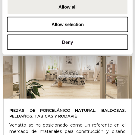
construcción más versátiles y populares en el diseño
de interiores y exteriores. Su durabilidad, resistencia y
Allow all
amplia gama de acabados lo han convertido en la
elección preferida para proyectos arquitectónicos
Allow selection
modernos.
LEER MÁS
Deny
PIEZAS DE PORCELÁNICO NATURAL: BALDOSAS,
PELDAÑOS, TABICAS Y RODAPIÉ
Venatto se ha posicionado como un referente en el
mercado de materiales para construcción y diseño