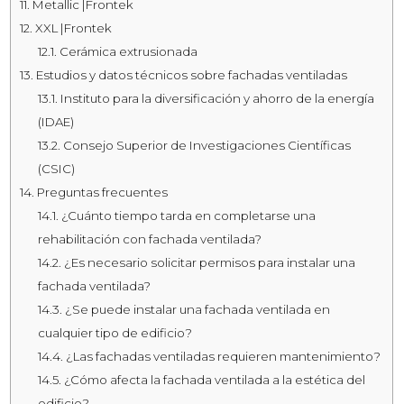
11.
Metallic |Frontek
12.
XXL |Frontek
12.1.
Cerámica extrusionada
13.
Estudios y datos técnicos sobre fachadas ventiladas
13.1.
Instituto para la diversificación y ahorro de la energía
(IDAE)
13.2.
Consejo Superior de Investigaciones Científicas
(CSIC)
14.
Preguntas frecuentes
14.1.
¿Cuánto tiempo tarda en completarse una
rehabilitación con fachada ventilada?
14.2.
¿Es necesario solicitar permisos para instalar una
fachada ventilada?
14.3.
¿Se puede instalar una fachada ventilada en
cualquier tipo de edificio?
14.4.
¿Las fachadas ventiladas requieren mantenimiento?
14.5.
¿Cómo afecta la fachada ventilada a la estética del
edificio?