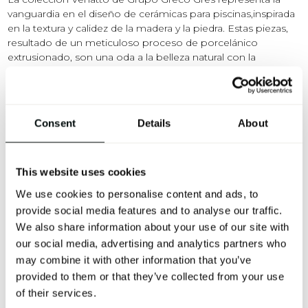
vanguardia en el diseño de cerámicas para piscinas,inspirada
en la textura y calidez de la madera y la piedra. Estas piezas,
resultado de un meticuloso proceso de porcelánico
extrusionado, son una oda a la belleza natural con la
tecnología más avanzada. Su acabado C3 no solo garantiza
un antideslizamiento superior, esencial para la seguridad en
áreas húmedas, sino que también refleja un compromiso
con la estética y la funcionalidad.
Consent
Details
About
Las piezas Venatto se distinguen por su capacidad para
integrarse tanto en el vaso como en el borde de la piscina,
creando un ambiente armonioso y continuo.
This website uses cookies
We use cookies to personalise content and ads, to
provide social media features and to analyse our traffic.
We also share information about your use of our site with
our social media, advertising and analytics partners who
may combine it with other information that you’ve
provided to them or that they’ve collected from your use
of their services.