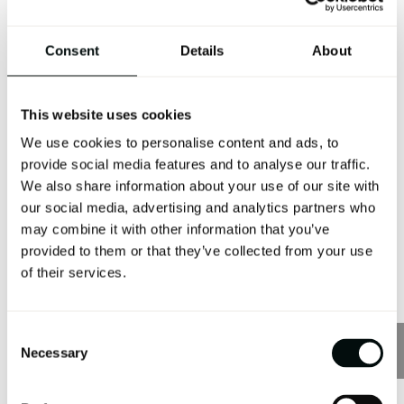
problemas más comunes:
Acumulación de humedad:
si el drenaje no es eficiente,
Consent
Details
About
el agua se acumula en la cámara de aire, lo que favorece la
condensación interna y puede dañar los materiales del
revestimiento y la estructura del edificio.
This website uses cookies
Deterioro del aislamiento térmico:
el agua que se
We use cookies to personalise content and ads, to
acumula dentro de la cámara de aire puede reducir la
provide social media features and to analyse our traffic.
efectividad de los materiales aislantes, lo que compromete
We also share information about your use of our site with
el
rendimiento térmico de la fachada
.
our social media, advertising and analytics partners who
Riesgo de corrosión y desgaste de los materiales:
en
may combine it with other information that you’ve
sistemas metálicos o de concreto, la acumulación de agua
provided to them or that they’ve collected from your use
puede causar corrosión y afectar la durabilidad de la
of their services.
fachada. Además, los materiales de revestimiento pueden
descomponerse más rápidamente.
Consent
El impacto de la ventilación en las fachadas
Necessary
Selection
ventiladas